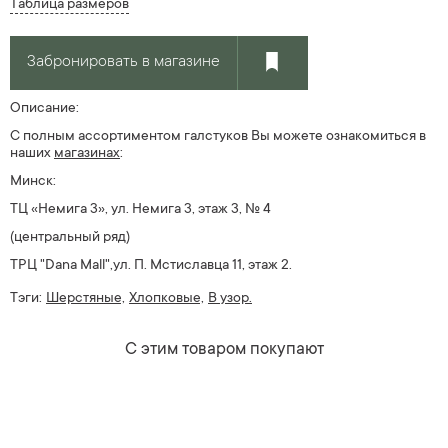
Таблица размеров
Забронировать в магазине
Описание:
С полным ассортиментом галстуков Вы можете ознакомиться в
наших
магазин
ах
:
Минск:
ТЦ «Немига 3», ул. Немига 3, этаж 3, № 4
(центральный ряд)
ТРЦ "Dana Mall",ул. П. Мстиславца 11, этаж 2.
Тэги:
Шерстяные,
Хлопковые,
В узор.
С этим товаром покупают