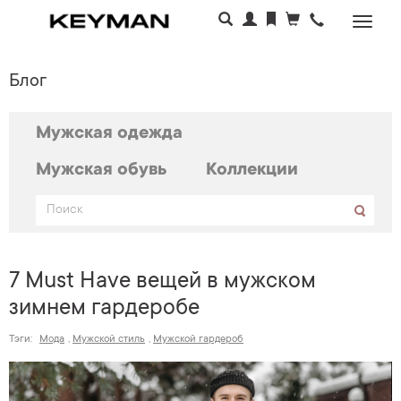
Раскр
меню
Блог
Мужская одежда
Мужская обувь
Коллекции
7 Must Have вещей в мужском
зимнем гардеробе
Тэги:
Мода
,
Мужской стиль
,
Мужской гардероб