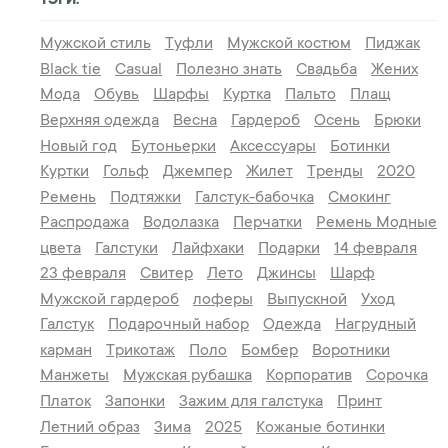
ТЭГИ:
Мужской стиль
Туфли
Мужской костюм
Пиджак
Black tie
Casual
Полезно знать
Свадьба
Жених
Мода
Обувь
Шарфы
Куртка
Пальто
Плащ
Верхняя одежда
Весна
Гардероб
Осень
Брюки
Новый год
Бутоньерки
Аксессуары
Ботинки
Куртки
Гольф
Джемпер
Жилет
Тренды
2020
Ремень
Подтяжки
Галстук-бабочка
Смокинг
Распродажа
Водолазка
Перчатки
Ремень
Модные
цвета
Галстуки
Лайфхаки
Подарки
14 февраля
23 февраля
Свитер
Лето
Джинсы
Шарф
Мужской гардероб
лоферы
Выпускной
Уход
Галстук
Подарочный набор
Одежда
Нагрудный
карман
Трикотаж
Поло
Бомбер
Воротники
Манжеты
Мужская рубашка
Корпоратив
Сорочка
Платок
Запонки
Зажим для галстука
Принт
Летний образ
Зима
2025
Кожаные ботинки