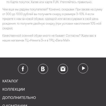
по Карте покупок, Халве или карте FUN. Утепляйтесь правильно.
Чем еще мы радуем покупателей? Конечно, скидками. При заказе на сумму
от 300 до 1000 рублей вы получаете скидку в размере 3-10%. А если
придете к нам за новой обувью, одеждой или аксессуарами в свой день
рождения, то получите двойную скидку (при условии накопления 10%-ной
скидки).
Качественной осенней обуви много не бывает. Согласны? Ждем вас в
наших магазинах ТЦ «Немига 3» и в ТРЦ «Dana Mall».
КАТАЛОГ
КОЛЛЕКЦИИ
ДОПОЛНИТЕЛЬНО