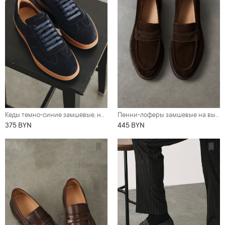
Кеды темно-синие замшевые, на коричневой подошве
Пенни-лоферы замшевые на высокой подошве, коричневые
375 BYN
445 BYN