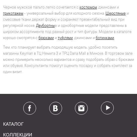
Черное мужское пальто легко сочетается с
костюмом
, джинсами и
трикотажем
- универсальный выбор для холодного сезона.
Шерстяные
и
смесовые ткани держат форму и сохраняют презентабельный вид при
регулярной носке.
Двубортны
е и однобортные модели представлены в
широком ассортименте под разный рост и тип фигуры. Модели в каталоге
хорошо смотрятся с
брюками
и
туфлями
, джинсами и
ботинками
.
Тем, кто планирует выбрать подходящую модель, удобно посетить
магазины Keyman в ТЦ Немига 3 и ТРЦ Dana Mall в Минске. В торговом зале
можно примерить несколько вариантов и сразу подобрать образ с брюками
или обувью. Консультанты помогут оценить посадку и собрать комплект за
один визит.
КАТАЛОГ
КОЛЛЕКЦИИ