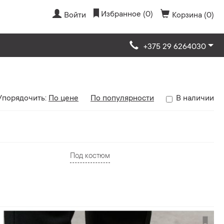
Избранное (0)
Войти
Корзина (0)
+375 29 6264030
Упорядочить:
По цене
По популярности
В наличии
Под костюм