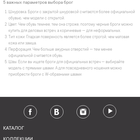
5 важных параметров выбора брог
Шнуровка. Броги с закрытой шнуровкой считаются более официальной
обувью, чем модели с открытой.
Цвет. Чем обувь темнее, тем она строже, поэтому черные броги можно
купить для деловых встреч, а коричневые — для неформальных.
Тип кожи. Гладкая поверхность является более строгой, чем матовая
кожа или замша.
Перфорация. Чем больше ажурных отверстий — тем менее
официальной считается обувь.
Швы. Если вы ищете броги для официальных встреч — выбирайте
модель с прямыми швами. А для повседневного ношения можно
приобрести броги с W-образными швами.
КАТАЛОГ
КОЛЛЕКЦИИ