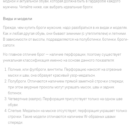
модной и актуальной обуви, которая должна быть в гардеробе каждого
мужчины. Читайте ниже, как выбрать идеальные броги.
Виды и модели
Прежде, чем купить броги мужские, надо разобраться в их видах и моделях.
Как и любая другая обувь, они бывают зимними (с утеплителем) и летними.
В зависимости от высоты, подразделяются на полуботинки, ботинки, броги-
сапоги.
Но главное отличие брог — наличие перфорации, поэтому существует
уникальная классификация именно на основе данного показателя:
Полные, или фулброги, вингтипы. Перфорацию наносят на отрезные
мыски и швы, она образует красивый узор-медальон.
Полуброги. Отличаются наличием прямой заметной строчки спереди,
при этом ажурные проколы могут украшать мысок, швы и задник
ботинок.
Четвертные (кватро). Перфорация присутствует только на одном шве
обуви.
Слепые. Медальон на мыске отсутствует, перфорация украшает только
строчки. Такие модели отличаются наличием W-образных швами
спереди.